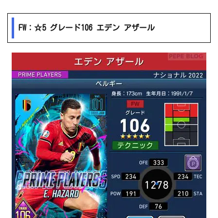
FW：☆5 グレード106 エデン アザール