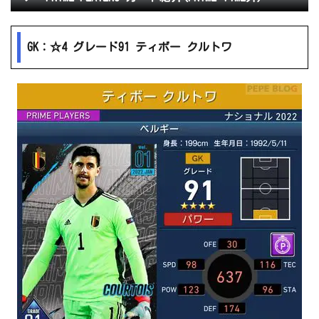
GK：☆4 グレード91 ティボー クルトワ