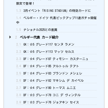
限定で登場！
1.3
3月イベント「RISING STADIUM」の特効カードに
1.4
ベルギー・ドイツ 代表ピックアップ11連ガチャ開催
中
1.5
ナショナル2025との差異
2
ベルギー代表 カード紹介
2.1
GK：☆5 グレード117 センヌ ラメン
2.2
GK：☆5 グレード113 マッツ セルス
2.3
DF：☆4 グレード87 ティモシー カスターニュ
2.4
DF：☆4 グレード85 アルトゥル テアト
2.5
DF：☆4 グレード83 ブランドン メシェレ
2.6
DF：☆4 グレード82 マキシム デ カイペル
2.7
DF：☆4 グレード80 トーマス ムニエ
2.8
DF：☆3 グレード78 コニ デ ヴィンテル
2.9
DF：☆3 グレード76 ジョアキン セイス