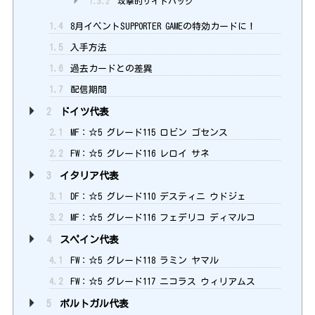
1.3.2
攻撃的サイドバック
1.4
8月イベントSUPPORTER GAMEの特効カードに！
1.5
入手方法
1.6
過去カードとの差異
1.7
配信期間
2
ドイツ代表
2.1
MF：☆5 グレード115 ロビン ゴセンス
2.2
FW：☆5 グレード116 レロイ サネ
3
イタリア代表
3.1
DF：☆5 グレード110 デスティニ ウドジェ
3.2
MF：☆5 グレード116 フェデリコ ディマルコ
4
スペイン代表
4.1
FW：☆5 グレード118 ラミン ヤマル
4.2
FW：☆5 グレード117 ニコラス ウィリアムス
5
ポルトガル代表