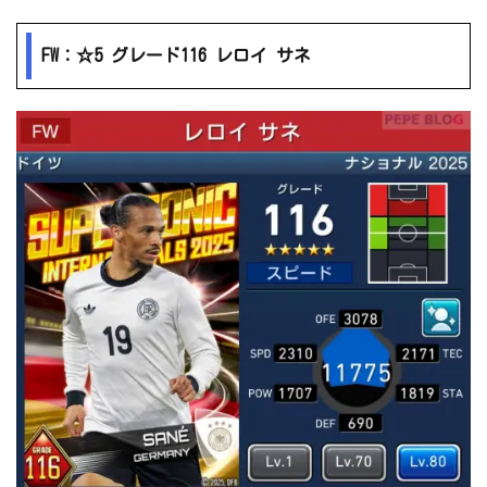
FW：☆5 グレード116 レロイ サネ