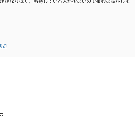
がかなり低く、所持している人が少ないので微妙な気がしま
021
は