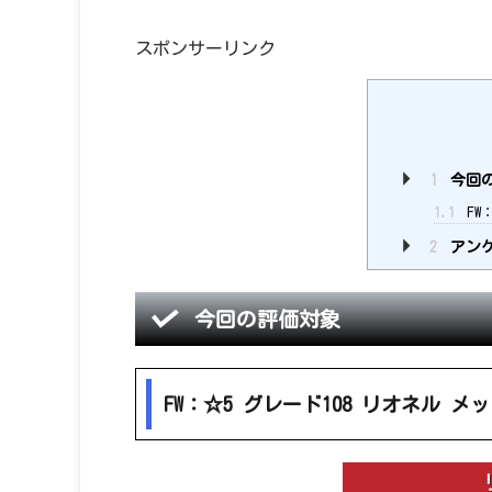
スポンサーリンク
1
今回
1.1
FW
2
アンケ
今回の評価対象
FW：☆5 グレード108 リオネル メ