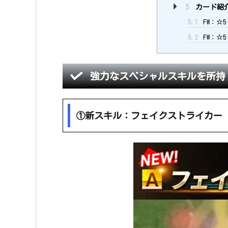
5
カード紹
5.1
FW：☆5
5.2
FW：☆5
強力なスペシャルスキルを所持
①新スキル：フェイクストライカー