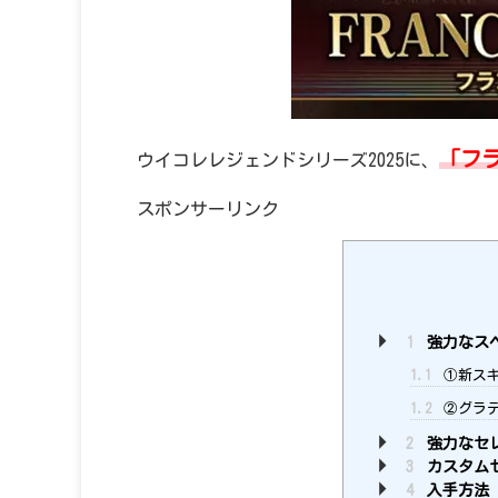
「フ
ウイコレレジェンドシリーズ2025に、
スポンサーリンク
1
強力なス
1.1
①新スキ
1.2
②グラ
2
強力なセ
3
カスタム
4
入手方法