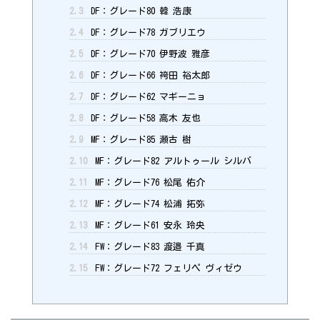
2.3
DF：グレード80 韓 浩康
2.4
DF：グレード78 ガブリエウ
2.5
DF：グレード70 伊野波 雅彦
2.6
DF：グレード66 袴田 裕太郎
2.7
DF：グレード62 マギーニョ
2.8
DF：グレード58 高木 友也
2.9
MF：グレード85 瀬古 樹
2.10
MF：グレード82 アルトゥール シルバ
2.11
MF：グレード76 松尾 佑介
2.12
MF：グレード74 松浦 拓弥
2.13
MF：グレード61 安永 玲央
2.14
FW：グレード83 渡邉 千真
2.15
FW：グレード72 フェリペ ヴィゼウ