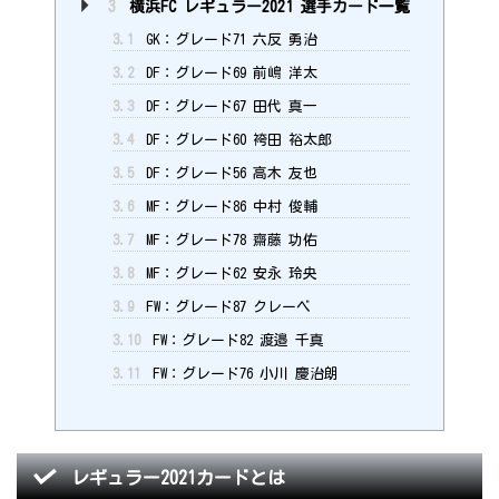
3
横浜FC レギュラー2021 選手カード一覧
3.1
GK：グレード71 六反 勇治
3.2
DF：グレード69 前嶋 洋太
3.3
DF：グレード67 田代 真一
3.4
DF：グレード60 袴田 裕太郎
3.5
DF：グレード56 高木 友也
3.6
MF：グレード86 中村 俊輔
3.7
MF：グレード78 齋藤 功佑
3.8
MF：グレード62 安永 玲央
3.9
FW：グレード87 クレーベ
3.10
FW：グレード82 渡邉 千真
3.11
FW：グレード76 小川 慶治朗
レギュラー2021カードとは