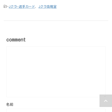
-
Jクラ-選手カード
,
Jクラ攻略室
comment
名前