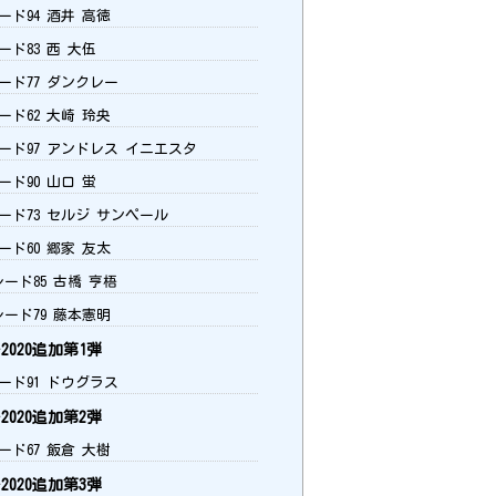
ード94 酒井 高徳
ード83 西 大伍
ード77 ダンクレー
ード62 大崎 玲央
ード97 アンドレス イニエスタ
ード90 山口 蛍
ード73 セルジ サンペール
ード60 郷家 友太
ード85 古橋 亨梧
レード79 藤本憲明
020追加第1弾
ード91 ドウグラス
020追加第2弾
ード67 飯倉 大樹
020追加第3弾