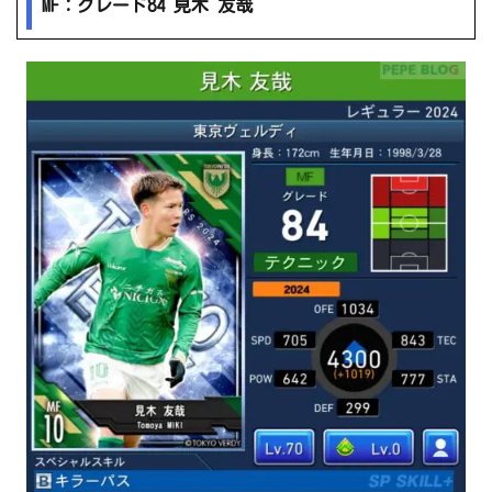
MF：グレード84 見木 友哉