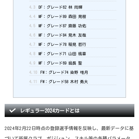
4.3
DF：グレード62 林 尚輝
4.4
MF：グレード89 森田 晃樹
4.5
MF：グレード87 齋藤 功佑
4.6
MF：グレード84 見木 友哉
4.7
MF：グレード78 稲見 哲行
4.8
MF：グレード71 山田 楓喜
4.9
MF：グレード69 翁長 聖
4.10
FW：グレード74 染野 唯月
4.11
FW：グレード58 木村 勇大
レギュラー2024カードとは
2024年2月22日時点の登録選手情報を反映し、最新データに基
づいて所属クラブ、ポジション、スキル等の各種パラメータ