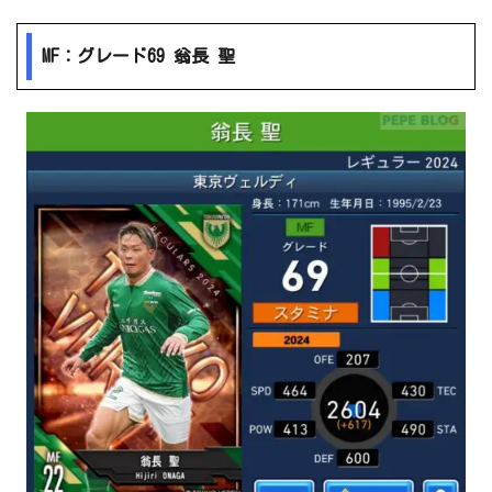
MF：グレード69 翁長 聖