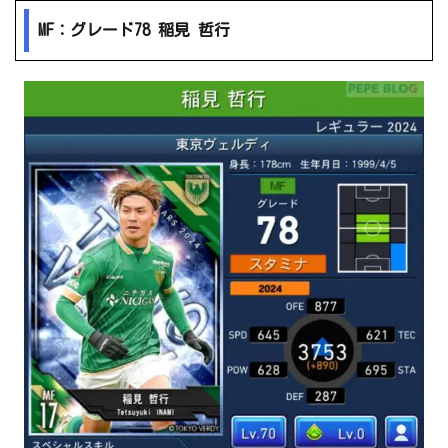
MF：グレード78 稲見 哲行