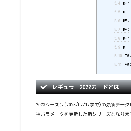
5.4
DF：
5.5
DF：
5.6
MF：
5.7
MF：
5.8
MF：
5.9
MF：
5.10
FW
5.11
FW
レギュラー2022カードとは
2023シーズン(2023/02/17まで)の
種パラメータを更新した新シリーズとなりま