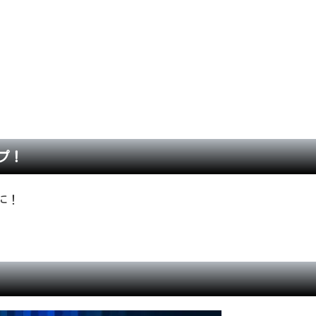
プ！
に！