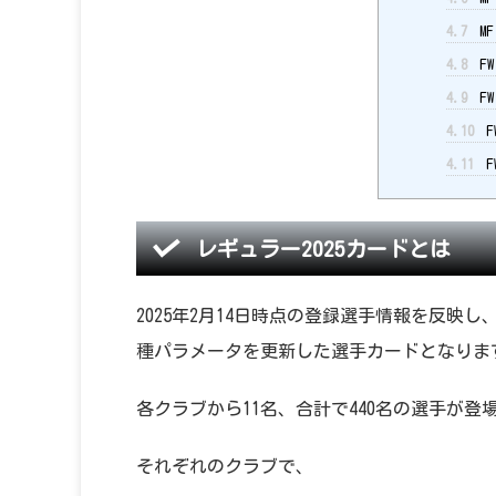
4.7
M
4.8
F
4.9
FW
4.10
F
4.11
F
レギュラー2025カードとは
2025年2月14日時点の登録選手情報を反
種パラメータを更新した選手カードとなりま
各クラブから11名、合計で440名の選手が登
それぞれのクラブで、