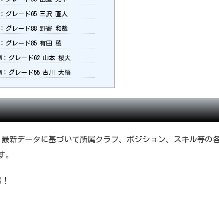
F：グレード65 三沢 直人
W：グレード88 野寄 和哉
：グレード85 有田 稜
W：グレード62 山本 桜大
W：グレード55 古川 大悟
映し、最新データに基づいて所属クラブ、ポジション、スキル等の
す。
場！