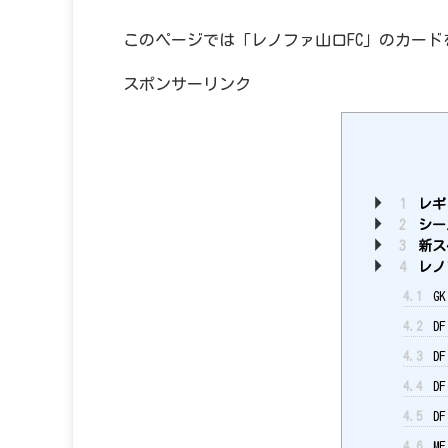
このページでは「レノファ山口FC」のカード
スポンサーリンク
1
レギ
2
シー
3
新ス
4
レノ
4.1
G
4.2
D
4.3
D
4.4
D
4.5
D
4.6
M