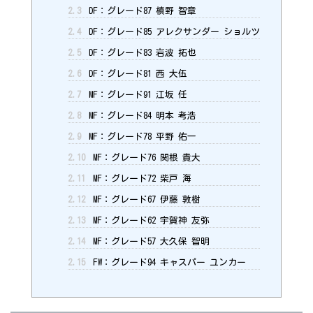
2.3
DF：グレード87 槙野 智章
2.4
DF：グレード85 アレクサンダー ショルツ
2.5
DF：グレード83 岩波 拓也
2.6
DF：グレード81 西 大伍
2.7
MF：グレード91 江坂 任
2.8
MF：グレード84 明本 考浩
2.9
MF：グレード78 平野 佑一
2.10
MF：グレード76 関根 貴大
2.11
MF：グレード72 柴戸 海
2.12
MF：グレード67 伊藤 敦樹
2.13
MF：グレード62 宇賀神 友弥
2.14
MF：グレード57 大久保 智明
2.15
FW：グレード94 キャスパー ユンカー