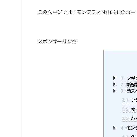
このページでは「モンテディオ山形」のカー
スポンサーリンク
1
レギュ
2
新機
3
新ス
3.1
フ
3.2
オ
3.3
ハ
4
モン