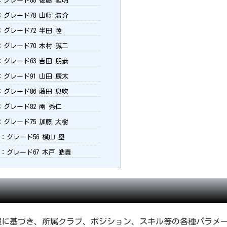
：グレード88 後藤 雅明
：グレード78 山﨑 浩介
：グレード72 半田 陸
：グレード70 木村 誠二
：グレード63 吉田 朋恭
：グレード91 山田 康太
：グレード86 藤田 息吹
：グレード82 南 秀仁
：グレード75 加藤 大樹
F：グレード56 横山 塁
W：グレード67 木戸 皓貴
Jリーグ情報に基づき、所属クラブ、ポジション、スキル等の各種パラメ