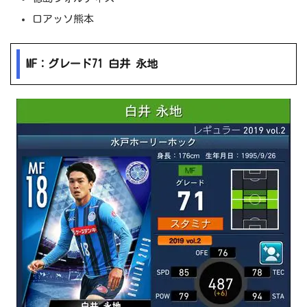
ロアッソ熊本
MF：グレード71 白井 永地