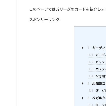
このページではJ2リーグのカードを紹介しま
スポンサーリンク
1
ガーディ
1.1
ガーデ
1.2
ピックア
1.3
カスタ
1.4
配信期
2
北海道コ
2.1
DF：グ
3
ベガルタ
3.1
DF：グ