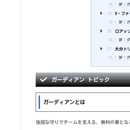
18.1
DF：グ
19
V・ファ
19.1
DF：グ
20
ロアッ
20.1
DF：グ
21
大分ト
21.1
DF：
ガーディアン トピック
ガーディアンとは
強固な守りでチームを支える、勝利の要とな