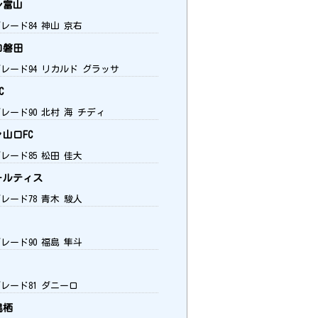
レ富山
レード84 神山 京右
ロ磐田
グレード94 リカルド グラッサ
C
レード90 北村 海 チディ
山口FC
レード85 松田 佳大
ォルティス
レード78 青木 駿人
レード90 福島 隼斗
グレード81 ダニーロ
鳥栖