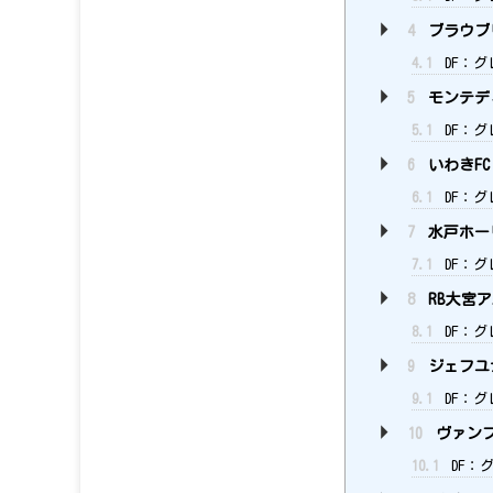
4
ブラウブ
4.1
DF：グ
5
モンテデ
5.1
DF：グ
6
いわきFC
6.1
DF：グ
7
水戸ホー
7.1
DF：グ
8
RB大宮
8.1
DF：グ
9
ジェフユ
9.1
DF：グ
10
ヴァン
10.1
DF：