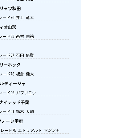
リッツ秋田
レード76 井上 竜太
ィオ山形
レード89 西村 慧祐
レード87 石田 侑資
リーホック
レード78 板倉 健太
アルディージャ
レード96 ガブリエウ
ナイテッド千葉
レード91 鈴木 大輔
フォーレ甲府
グレード75 エドゥアルド マンシャ