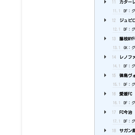
11
カター
11.1
DF：グ
12
ジュビ
12.1
DF：
13
藤枝MYF
13.1
GK：グ
14
レノファ
14.1
DF：グ
15
徳島ヴ
15.1
DF：グ
16
愛媛FC
16.1
DF：グ
17
FC今治
17.1
DF：
18
サガン