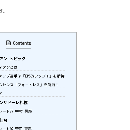
す。
Contents
アン トピック
ィアンとは
ップ選手は「EP50%アップ＋」を所持
ムセンス「フォートレス」を所持！
間
ンサドーレ札幌
レード77 中村 桐耶
仙台
レード92 菅田 真啓