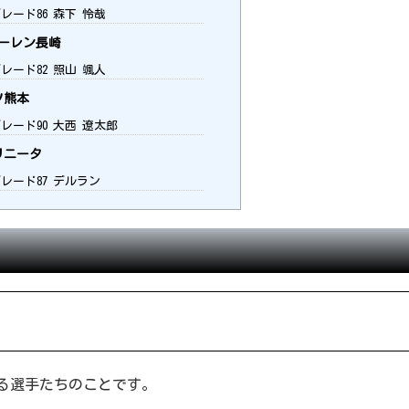
レード86 森下 怜哉
ーレン長崎
レード82 照山 颯人
ソ熊本
レード90 大西 遼太郎
リニータ
グレード87 デルラン
る選手たちのことです。