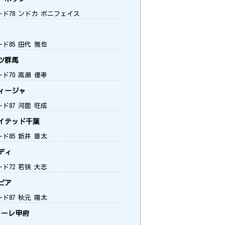
ード78 ンドカ ボニフェイス
ド85 田代 雅也
ツ群馬
ド70 高瀬 優孝
ィージャ
ド87 河面 旺成
イテッド千葉
ド85 新井 章太
ディ
ド72 若狭 大志
ビア
ド87 秋元 陽太
ーレ甲府