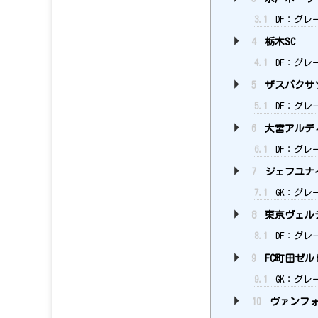
3.1
DF：グレ
4
栃木SC
4.1
DF：グレー
5
ザスパクサ
5.1
DF：グレー
6
大宮アルデ
6.1
DF：グレー
7
ジェフユナ
7.1
GK：グレー
8
東京ヴェル
8.1
DF：グレー
9
FC町田ゼル
9.1
GK：グレー
10
ヴァンフォ