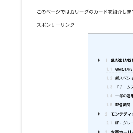
このページではJ2リーグのカードを紹介しま
スポンサーリンク
1
GUARDIA
1.1
GUARDI
1.2
新スペシ
1.3
「チームス
1.4
一部の選手
1.5
配信期間
2
モンテディ
2.1
DF：グレー
3
水戸ホーリ