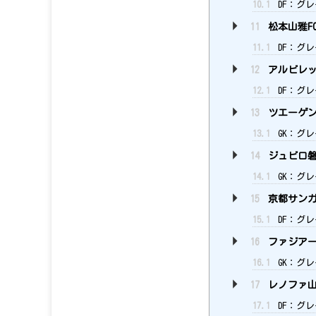
10.1
DF：グレ
11
松本山雅F
11.1
DF：グレ
12
アルビレッ
12.1
DF：グレ
13
ツエーゲン
13.1
GK：グレ
14
ジュビロ
14.1
GK：グレ
15
京都サンガ
15.1
DF：グレ
16
ファジアー
16.1
GK：グレ
17
レノファ山
17.1
DF：グレ