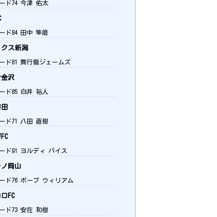
ード74 今津 佑太
C
ード84 田中 隼磨
クス新潟
ード81 舞行龍ジェームズ
金沢
ード85 白井 裕人
磐田
ード71 八田 直樹
FC
ード91 ヨルディ バイス
ノ岡山
ード76 ポープ ウィリアム
口FC
ード73 安在 和樹