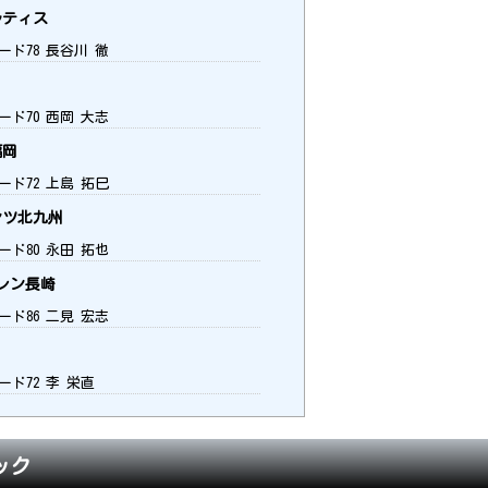
ティス
ード78 長谷川 徹
ード70 西岡 大志
福岡
ード72 上島 拓巳
ツ北九州
ード80 永田 拓也
レン長崎
ード86 二見 宏志
ード72 李 栄直
ック