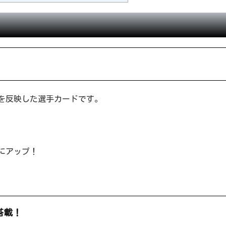
データを反映した選手カードです。
にアップ！
搭載！