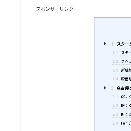
スポンサーリンク
1
スタータ
1.1
スタ
1.2
スペシ
1.3
新機
1.4
配信
2
名古屋
2.1
GK：
2.2
DF：
2.3
MF：
2.4
FW：