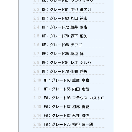
2.1
GK：グレード97 ランゲラック
2.2
DF：グレード91 中谷 進之介
2.3
DF：グレード83 丸山 祐市
2.4
DF：グレード72 藤井 陽也
2.5
DF：グレード70 森下 龍矢
2.6
DF：グレード68 チアゴ
2.7
MF：グレード85 稲垣 祥
2.8
MF：グレード84 レオ シルバ
2.9
MF：グレード78 仙頭 啓矢
2.10
MF：グレード63 重廣 卓也
2.11
MF：グレード55 内田 宅哉
2.12
FW：グレード93 マテウス カストロ
2.13
FW：グレード87 相馬 勇紀
2.14
FW：グレード82 永井 謙佑
2.15
FW：グレード75 柿谷 曜一朗