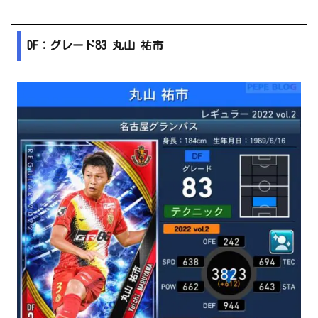
DF：グレード83 丸山 祐市