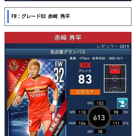
FW：グレード83 赤﨑 秀平