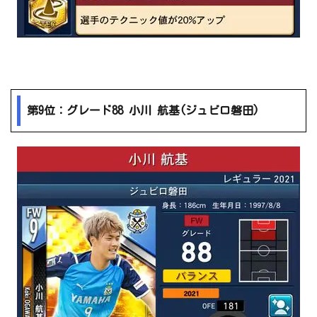
第9位：グレード88 小川 航基(ジュビロ磐田)