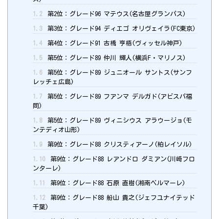
1.2
第2位：グレード96 マテウス(名古屋グランパス)
1.3
第3位：グレード94 ディエゴ オリヴェイラ(FC東京)
1.4
第4位：グレード91 古橋 亨梧(ヴィッセル神戸)
1.5
第5位：グレード89 仲川 輝人(横浜F・マリノス)
1.6
第5位：グレード89 ジュニオール サントス(サンフ
レッチェ広島)
1.7
第5位：グレード89 フアンマ デルガド(アビスパ福
岡)
1.8
第5位：グレード89 ヴィニシウス アラウージョ(モ
ンテディオ山形)
1.9
第9位：グレード88 クリスティアーノ(柏レイソル)
1.10
第9位：グレード88 レアンドロ ダミアン(川崎フロ
ンターレ)
1.11
第9位：グレード88 石原 直樹(湘南ベルマーレ)
1.12
第9位：グレード88 船山 貴之(ジェフユナイテッド
千葉)