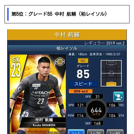
第8位：グレード85 中村 航輔 (柏レイソル)