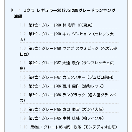
1
Jクラ レギュラー2019vol2高グレードランキング
GK編
1.1
第1位：グレード90 林 彰洋 (FC東京)
1.2
第1位：グレード90 キム ジンヒョン (セレッソ大
阪)
1.3
第3位：グレード88 ヤクブ スウォビィク (ベガルタ
仙台)
1.4
第4位：グレード87 大迫 敬介 (サンフレッチェ広
島)
1.5
第4位：グレード87 カミンスキー (ジュビロ磐田)
1.6
第6位：グレード86 西川 周作 (浦和レッズ)
1.7
第6位：グレード86 ランゲラック (名古屋グランパ
ス)
1.8
第8位：グレード85 東口 順昭 (ガンバ大阪)
1.9
第8位：グレード85 中村 航輔 (柏レイソル)
1.10
第8位：グレード85 櫛引 政敏 (モンテディオ山形)