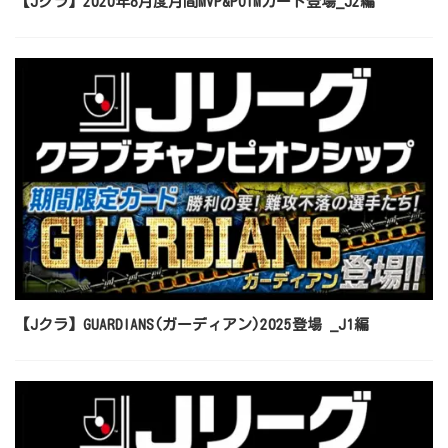
【Jクラ】2020年8月度月間MVP&POTMカード登場_J2編
【Jクラ】GUARDIANS(ガーディアン)2025登場 _J1編