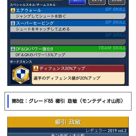
第8位：グレード85 櫛引 政敏 (モンテディオ山形)