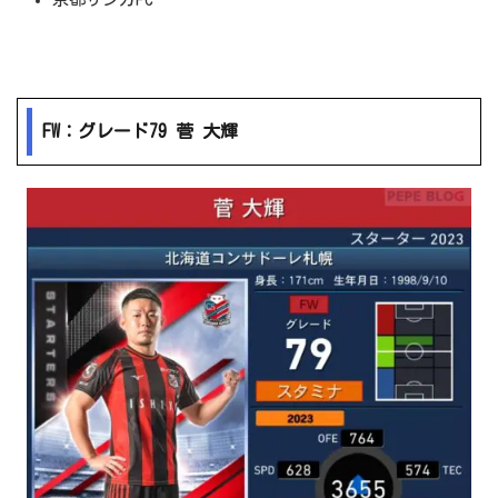
FW：グレード79 菅 大輝