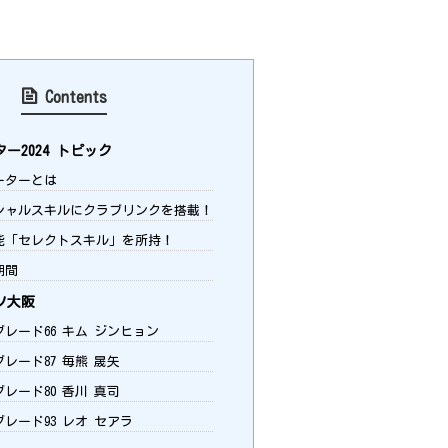
Contents
ー2024 トピック
ーターとは
ャルスキルにクラブリンクを搭載！
能「セレクトスキル」を所持！
期間
ソ大阪
グレード66 キム ジンヒョン
グレード87 毎熊 晟矢
グレード80 香川 真司
グレード93 レオ セアラ