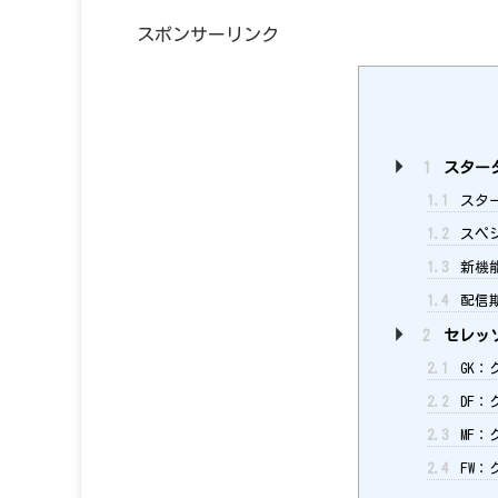
スポンサーリンク
1
スタータ
1.1
スタ
1.2
スペシ
1.3
新機
1.4
配信
2
セレッ
2.1
GK：
2.2
DF：
2.3
MF：
2.4
FW：