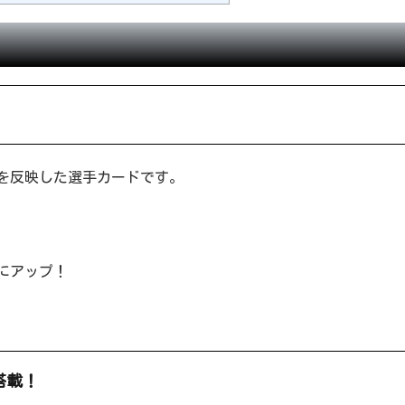
データを反映した選手カードです。
にアップ！
搭載！