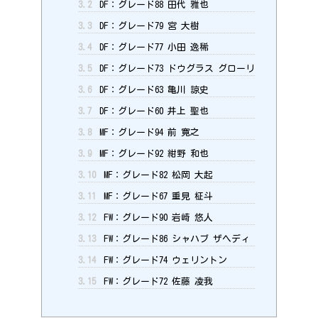
3.2
DF：グレード88 田代 雅也
3.3
DF：グレード79 宮 大樹
3.4
DF：グレード77 小田 逸稀
3.5
DF：グレード73 ドウグラス グローリ
3.6
DF：グレード63 亀川 諒史
3.7
DF：グレード60 井上 聖也
3.8
MF：グレード94 前 寛之
3.9
MF：グレード92 紺野 和也
3.10
MF：グレード82 松岡 大起
3.11
MF：グレード67 重見 柾斗
3.12
FW：グレード90 岩崎 悠人
3.13
FW：グレード86 シャハブ ザヘディ
3.14
FW：グレード74 ウェリントン
3.15
FW：グレード72 佐藤 凌我