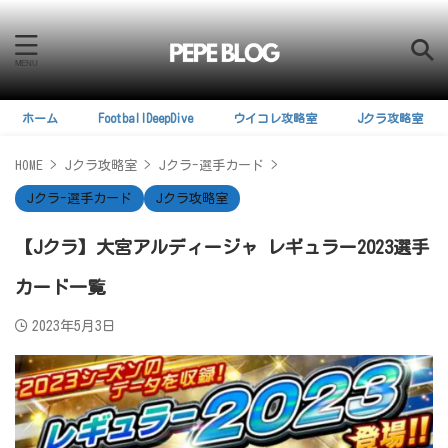
ホーム
FootballDeepDive
ウイコレ攻略室
Jクラ攻略室
HOME
>
Jクラ攻略室
>
Jクラ-選手カード
>
Jクラ-選手カード
Jクラ攻略室
【Jクラ】大宮アルディージャ レギュラー2023選手
カード一覧
2023年5月3日