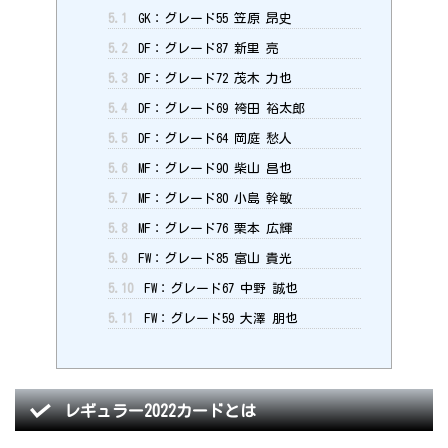
5.1
GK：グレード55 笠原 昂史
5.2
DF：グレード87 新里 亮
5.3
DF：グレード72 茂木 力也
5.4
DF：グレード69 袴田 裕太郎
5.5
DF：グレード64 岡庭 愁人
5.6
MF：グレード90 柴山 昌也
5.7
MF：グレード80 小島 幹敏
5.8
MF：グレード76 栗本 広輝
5.9
FW：グレード85 富山 貴光
5.10
FW：グレード67 中野 誠也
5.11
FW：グレード59 大澤 朋也
レギュラー2022カードとは