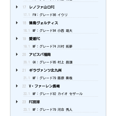
17
レノファ山口FC
17.1
FW：グレード86 イウリ
18
徳島ヴォルティス
18.1
MF：グレード84 小西 雄大
19
愛媛FC
19.1
MF：グレード74 川村 拓夢
20
アビスパ福岡
20.1
GK：グレード85 村上 昌謙
21
ギラヴァンツ北九州
21.1
MF：グレード79 藤原 奏哉
22
V・ファーレン長崎
22.1
MF：グレード82 カイオ セザール
23
FC琉球
23.1
MF：グレード79 河合 秀人