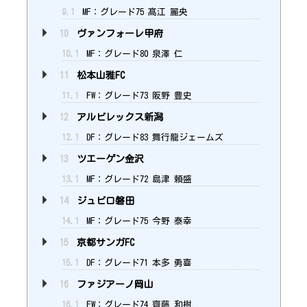
9.1
MF：グレード75 髙江 麗央
10
ヴァンフォーレ甲府
10.1
MF：グレード80 泉澤 仁
11
松本山雅FC
11.1
FW：グレード73 阪野 豊史
12
アルビレックス新潟
12.1
DF：グレード83 舞行龍ジェームズ
13
ツエーゲン金沢
13.1
MF：グレード72 島津 頼盛
14
ジュビロ磐田
14.1
MF：グレード75 今野 泰幸
15
京都サンガFC
15.1
DF：グレード71 本多 勇喜
16
ファジアーノ岡山
16.1
FW：グレード74 齊藤 和樹