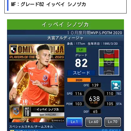
MF：グレード82 イッペイ シノヅカ