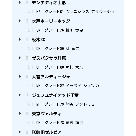
2
モンテディオ山形
2.1
FW：グレード91 ヴィニシウス アラウージョ
3
水戸ホーリーホック
3.1
GK：グレード76 牲川 歩見
4
栃木SC
4.1
DF：グレード80 柳 育崇
5
ザスパクサツ群馬
5.1
DF：グレード80 岡村 大八
6
大宮アルディージャ
6.1
MF：グレード82 イッペイ シノヅカ
7
ジェフユナイテッド千葉
7.1
MF：グレード79 熊谷 アンドリュー
8
東京ヴェルディ
8.1
DF：グレード78 高橋 祥平
9
FC町田ゼルビア