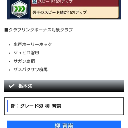
■クラブリンクボーナス対象クラブ
水戸ホーリーホック
ジュビロ磐田
サガン鳥栖
ザスパクサツ群馬
栃木SC
DF：グレード80 柳 育崇