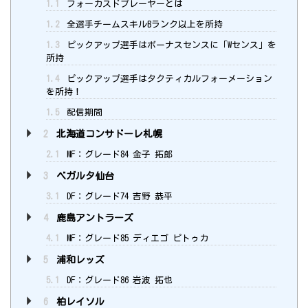
1.1
フォーカスドプレーヤーとは
1.2
全選手チームスキルBランク以上を所持
1.3
ピックアップ選手はボーナスセンスに「Wセンス」を
所持
1.4
ピックアップ選手はタクティカルフォーメーション
を所持！
1.5
配信期間
2
北海道コンサドーレ札幌
2.1
MF：グレード84 金子 拓郎
3
ベガルタ仙台
3.1
DF：グレード74 吉野 恭平
4
鹿島アントラーズ
4.1
MF：グレード85 ディエゴ ピトゥカ
5
浦和レッズ
5.1
DF：グレード86 岩波 拓也
6
柏レイソル