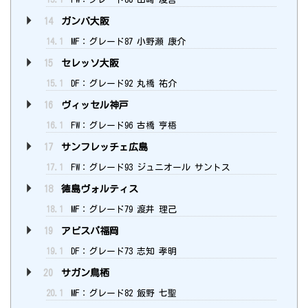
14
ガンバ大阪
14.1
MF：グレード87 小野瀬 康介
15
セレッソ大阪
15.1
DF：グレード92 丸橋 祐介
16
ヴィッセル神戸
16.1
FW：グレード96 古橋 亨梧
17
サンフレッチェ広島
17.1
FW：グレード93 ジュニオール サントス
18
徳島ヴォルティス
18.1
MF：グレード79 渡井 理己
19
アビスパ福岡
19.1
DF：グレード73 志知 孝明
20
サガン鳥栖
20.1
MF：グレード82 飯野 七聖