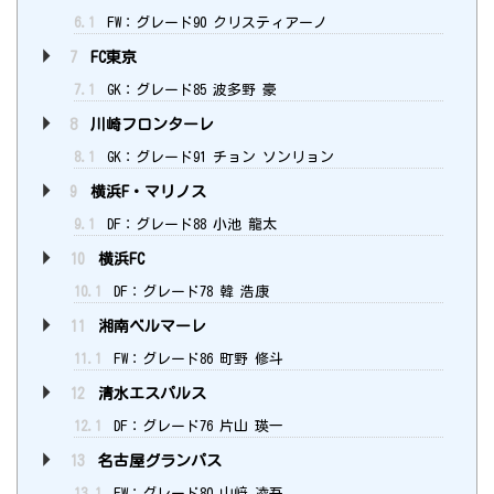
6.1
FW：グレード90 クリスティアーノ
7
FC東京
7.1
GK：グレード85 波多野 豪
8
川崎フロンターレ
8.1
GK：グレード91 チョン ソンリョン
9
横浜F・マリノス
9.1
DF：グレード88 小池 龍太
10
横浜FC
10.1
DF：グレード78 韓 浩康
11
湘南ベルマーレ
11.1
FW：グレード86 町野 修斗
12
清水エスパルス
12.1
DF：グレード76 片山 瑛一
13
名古屋グランパス
13.1
FW：グレード80 山﨑 凌吾