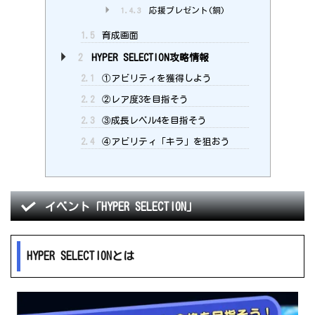
1.4.3
応援プレゼント(銅)
1.5
育成画面
2
HYPER SELECTION攻略情報
2.1
①アビリティを獲得しよう
2.2
②レア度3を目指そう
2.3
③成長レベル4を目指そう
2.4
④アビリティ「キラ」を狙おう
イベント「HYPER SELECTION」
HYPER SELECTIONとは