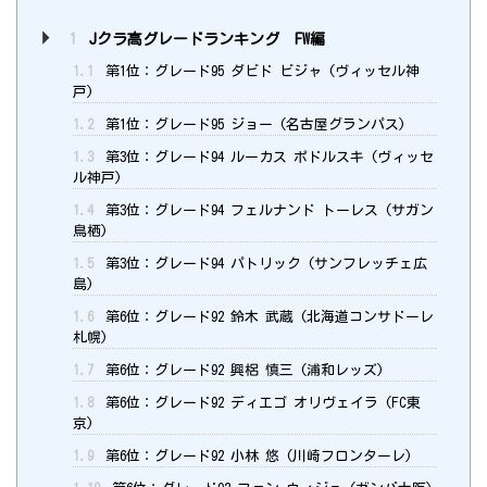
1
Jクラ高グレードランキング FW編
1.1
第1位：グレード95 ダビド ビジャ (ヴィッセル神
戸)
1.2
第1位：グレード95 ジョー (名古屋グランパス)
1.3
第3位：グレード94 ルーカス ポドルスキ (ヴィッセ
ル神戸)
1.4
第3位：グレード94 フェルナンド トーレス (サガン
鳥栖)
1.5
第3位：グレード94 パトリック (サンフレッチェ広
島)
1.6
第6位：グレード92 鈴木 武蔵 (北海道コンサドーレ
札幌)
1.7
第6位：グレード92 興梠 慎三 (浦和レッズ)
1.8
第6位：グレード92 ディエゴ オリヴェイラ (FC東
京)
1.9
第6位：グレード92 小林 悠 (川崎フロンターレ)