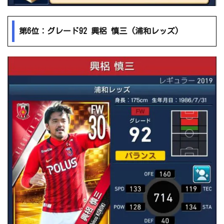
第6位：グレード92 興梠 慎三 (浦和レッズ)